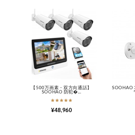
方向通話】
SOOHAO 300万画素 防犯カメラ
SO
...
ワイヤレ�...
¥65