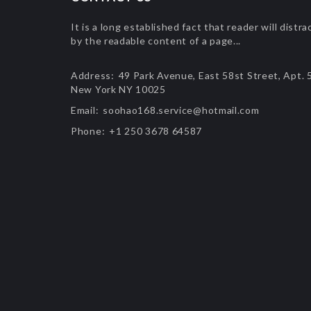
It is a long established fact that reader will distra
by the readable content of a page...
Address:
49 Park Avenue, East 58st Street, Apt. 
New York NY 10025
Email:
soohao168.service@hotmail.com
Phone:
+1 250 3678 64587