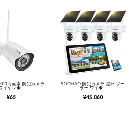
OHAO 防犯カメラ 屋外 ソー
【500万画素・ダブルアン
ラー ワイ�...
号強�...
¥45,860
¥49,880