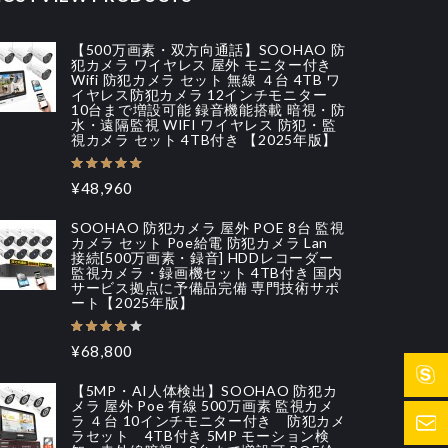
【500万画素・双方向通話】SOOHAO 防
犯カメラ ワイヤレス 屋外 モニター付き
Wifi 防犯カメラ セット 無線 ４台 4TB ワ
イヤレス防犯カメラ 12インチモニター
10台まで増設可能 録音機能搭載 暗視・防
水・遠隔監視 WIFI ワイヤレス 防犯・監
視カメラ セット 4TB付き 【2025年版】
¥48,960
SOOHAO 防犯カメラ 屋外 POE 8台 監視
カメラ セット Poe給電 防犯カメラ Lan
接続[500万画素・録音] HDDレコーダー
監視カメラ・録画機セット 4TB付き 国内
サービス拠点に予備品完備 専門技術サポ
ート【2025年版】
¥68,800
【5MP・AI人体検出】SOOHAO 防犯カ
メラ 屋外 Poe 有線 500万画素 監視カメ
ラ ４台 10インチモニター付き 防犯カメ
ラセット 4TB付き 5MP モーション検