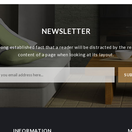
NEWSLETTER
a long established fact that a reader will be distracted by the r
content of a page when looking at its layout.
SUB
INFORMATION
M