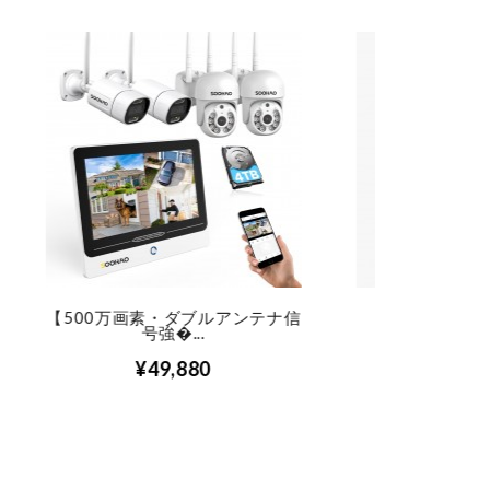
テナ信
Eget Non Arcu
SOOHA
¥110