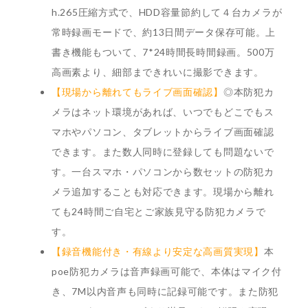
h.265圧縮方式で、HDD容量節約して４台カメラが
常時録画モードで、約13日間データ保存可能。上
書き機能もついて、7*24時間長時間録画。500万
高画素より、細部まできれいに撮影できます。
【現場から離れてもライブ画面確認】
◎本防犯カ
メラはネット環境があれば、いつでもどこでもス
マホやパソコン、タブレットからライブ画面確認
できます。また数人同時に登録しても問題ないで
す。一台スマホ・パソコンから数セットの防犯カ
メラ追加することも対応できます。現場から離れ
ても24時間ご自宅とご家族見守る防犯カメラで
す。
【録音機能付き・有線より安定な高画質実現】
本
poe防犯カメラは音声録画可能で、本体はマイク付
き、7M以内音声も同時に記録可能です。また防犯