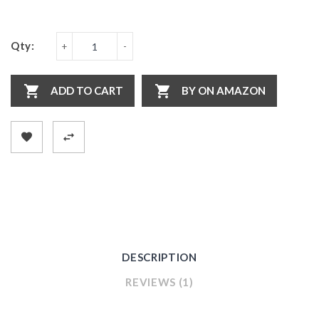
Qty:
ADD TO CART
BY ON AMAZON
DESCRIPTION
REVIEWS (1)