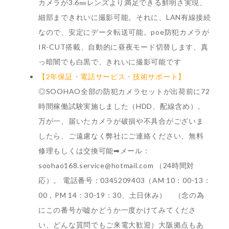
カメラが3.6㎜レンズより満足できる鮮明さ実現、
細部まできれいに撮影可能。それに、LAN有線接続
なので、安定にデータ転送可能。poe防犯カメラが
IR-CUT搭載、自動的に昼夜モード切替します、真
っ暗闇でも白黒で、きれいに撮影可能です
【2年保証・電話サービス・技術サポート】
◎SOOHAO全部の防犯カメラセットが出荷前に72
時間稼働試験実施しました（HDD、配線含め）。
万が一、届いたカメラが破損や不具合がございま
したら、ご遠慮なく弊社にご連絡ください、無料
修理もしくは交換可能➡メール：
soohao168.service@hotmail.com （24時間対
応）。 電話番号：0345209403（AM 10：00-13：
00，PM 14：30-19：30、土日休み） （念の為
にこの番号が嘘かどうか一度かけてみてくださ
い、どんな質問でもご来電大歓迎）大阪拠点もあ