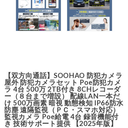
【双方向通話】SOOHAO 防犯カメラ
屋外 防犯カメラセット Poe防犯カメ
ラ 4台 500万 2TB付き 8CHレコーダ
ー（８台まで増設） 配線LAN一本だ
け 500万画素 暗視 動態検知 IP66防水
防塵 遠隔監視（ＰＣ・スマホ対応）
監視カメラ Poe給電 4台 録音機能付
き 技術サポート提供 【2025年版】