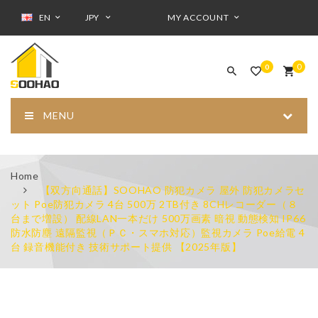
EN
JPY
MY ACCOUNT
0
0
MENU
Home
【双方向通話】SOOHAO 防犯カメラ 屋外 防犯カメラセ
ット Poe防犯カメラ 4台 500万 2TB付き 8CHレコーダー（８
台まで増設） 配線LAN一本だけ 500万画素 暗視 動態検知 IP66
防水防塵 遠隔監視（ＰＣ・スマホ対応）監視カメラ Poe給電 4
台 録音機能付き 技術サポート提供 【2025年版】