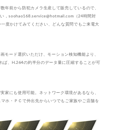
が数年前から防犯カメラ生産して販売しているので、
8.service@hotmail.com（24時間対
が嘘かどうか一度かけてみてください、どんな質問でもご来電大
種類録画モード選択いただけ、モーション検知機能より、
ば、H.264の約半分のデータ量に圧縮することが可
ご実家にも使用可能。ネットワーク環境があるなら、
スマホ・ＰＣで外出先からいつでもご家族やご店舗を