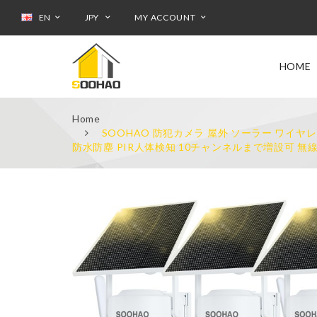
EN
JPY
MY ACCOUNT
HOME
Home
SOOHAO 防犯カメラ 屋外 ソーラー ワイヤレ
防水防塵 PIR人体検知 10チャンネルまで増設可 無線