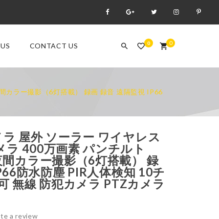
0
0
 US
CONTACT US
夜間カラー撮影（6灯搭載） 録画 録音 遠隔監視 IP66
メラ 屋外 ソーラー ワイヤレス
メラ 400万画素 パンチルト
 夜間カラー撮影（6灯搭載） 録
P66防水防塵 PIR人体検知 10チ
 無線 防犯カメラ PTZカメラ
te a review