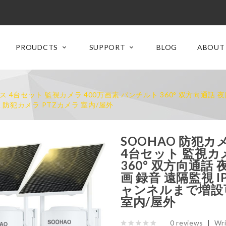
PROUDCTS
SUPPORT
BLOG
ABOUT
ス 4台セット 監視カメラ 400万画素 パンチルト 360° 双方向通話 
 防犯カメラ PTZカメラ 室内/屋外
SOOHAO 防犯カ
4台セット 監視カ
360° 双方向通話
画 録音 遠隔監視 I
ャンネルまで増設可
室内/屋外
0 reviews
|
Wri