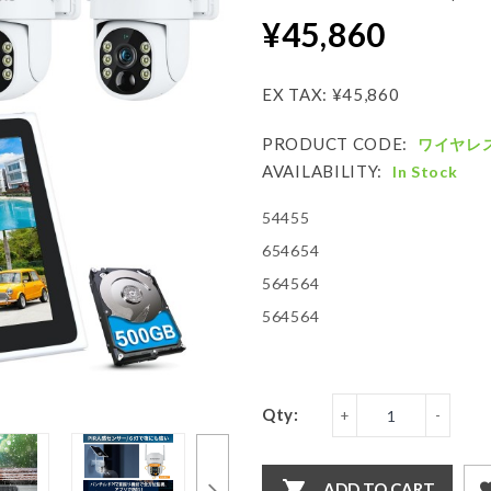
¥45,860
EX TAX: ¥45,860
PRODUCT CODE:
ワイヤレス
AVAILABILITY:
In Stock
54455
654654
564564
564564
Qty:
ADD TO CART