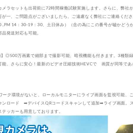
カメラセットも出荷前に72時間稼働試験実施します。さらに、弊社
ご問題点がございましたら、ご遠慮なく弊社にご連絡ください，soohao16
13：00 ,PM 14：30-19：30、土日休み）（念の為にこの番号
部品発送対応も可能。
圧縮技術】◎500万画素で細部まで撮影可能、暗視機能も付きます。3
能、さらに安心！最新のビデオ圧縮技術HEVCで 画質が同等であれ
トワーク環境がないと、ローカルモニターにライブ画面を監視可能、
ウンロード ➡デバイスQRコードスキャンして追加➡ライブ画面。
ステッカーも用意しております。