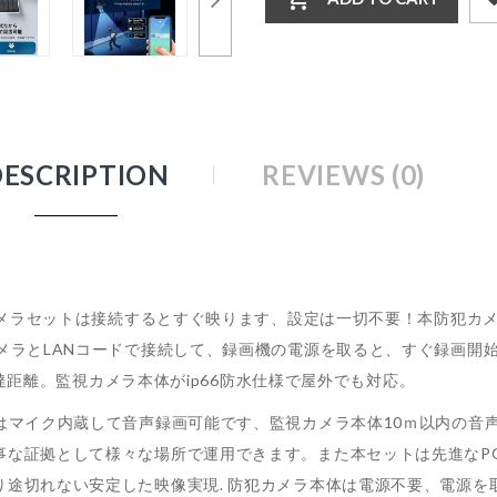
DESCRIPTION
REVIEWS (0)
犯カメラセットは接続するとすぐ映ります、設定は一切不要！本防犯カ
メラとLANコードで接続して、録画機の電源を取ると、すぐ録画開始
ル伝達距離。監視カメラ本体がip66防水仕様で屋外でも対応。
はマイク内蔵して音声録画可能です、監視カメラ本体10ｍ以内の音
な証拠として様々な場所で運用できます。また本セットは先進なPOE
り途切れない安定した映像実現. 防犯カメラ本体は電源不要、電源を