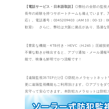
【電話サービス・日本語取説】
◎弊社の全部の監視
長年の経験を持つサポートチームも備えています。万が一、
応）。電話番号：0345209403（AM 10：00-
歓迎） さらに、弊社は大阪に拠点があり、迅速な
【豊富な機能・4TB付き・HEVC（H.265 ）
不審な動きが検出すると、アプリ通知・メール通報可
能で、映像も鮮明でかつ流暢です！
【遠隔監視3STEPだけ】◎防犯カメラセットネッ
更に遠隔監視機能もご利用頂けます。◎アプリをダ
見守って安心できます。本防犯カメラセットは防犯